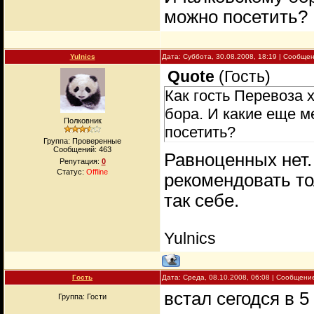
можно посетить?
Yulnics
Дата: Суббота, 30.08.2008, 18:19 | Сообще
Quote
(
Гость
)
Как гость Перевоза 
бора. И какие еще м
Полковник
посетить?
Группа: Проверенные
Сообщений:
463
Равноценных нет.
Репутация:
0
Статус:
Offline
рекомендовать то
так себе.
Yulnics
Гость
Дата: Среда, 08.10.2008, 06:08 | Сообщени
встал сегодся в 5
Группа: Гости