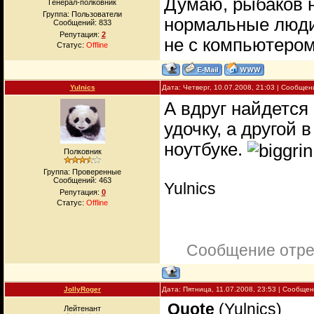
Думаю, рыбаков н
Генерал-полковник
Группа: Пользователи
нормальные люди,
Сообщений:
833
Репутация:
2
не с компьютеро
Статус:
Offline
Yulnics
Дата: Четверг, 10.07.2008, 21:03 | Сообще
А вдруг найдется
удочку, а другой 
ноутбуке.
Полковник
Группа: Проверенные
Сообщений:
463
Yulnics
Репутация:
0
Статус:
Offline
Сообщение отр
JollyRoger
Дата: Пятница, 11.07.2008, 23:53 | Сообще
Quote
(
Yulnics
)
Лейтенант