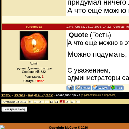
придумал ничего 
А что ещё можно 
ourperevoz
Дата: Среда, 08.10.2008, 14:22 | Сообщени
Quote
(
Гость
)
А что ещё можно в э
Можно подумать, 
Admin
Группа: Администраторы
С уважением,
Сообщений:
332
администраторы с
Репутация:
1
Статус:
Offline
Форум
»
Перевоз
»
Форум о Перевозе
»
свободное время
(о развлечениях в перевозе)
15
Страница
15
из
17
«
1
2
…
13
14
16
17
»
Copyright MyCorp © 2026