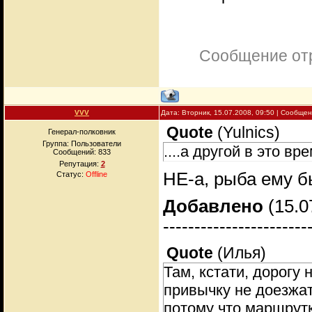
Сообщение от
VVV
Дата: Вторник, 15.07.2008, 09:50 | Сообще
Quote
(
Yulnics
)
Генерал-полковник
Группа: Пользователи
....а другой в это в
Сообщений:
833
Репутация:
2
НЕ-а, рыба ему бы
Статус:
Offline
Добавлено
(15.0
-----------------------
Quote
(
Илья
)
Там, кстати, дорогу 
привычку не доезжат
потому что маршрутк