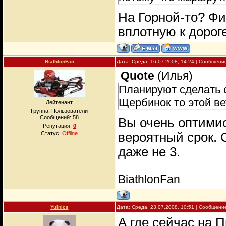
На Горной-то? Фи
вплотную к дорог
BiathlonFan
Дата: Среда, 16.07.2008, 14:24 | Сообщени
Quote
(
Илья
)
Планируют сделать 
Щербинок то этой ве
Лейтенант
Группа: Пользователи
Сообщений:
58
Вы очень оптимис
Репутация:
0
вероятный срок. 
Статус:
Offline
даже не 3.
BiathlonFan
Yulnics
Дата: Среда, 23.07.2008, 10:51 | Сообщени
А где сейчас на 