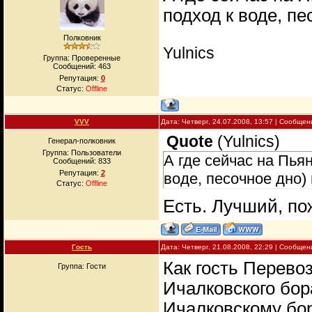
подход к воде, п
Полковник
Yulnics
Группа: Проверенные
Сообщений:
463
Репутация:
0
Статус:
Offline
VVV
Дата: Четверг, 24.07.2008, 13:57 | Сообще
Quote
(
Yulnics
)
Генерал-полковник
Группа: Пользователи
А где сейчас на Пья
Сообщений:
833
Репутация:
2
воде, песочное дно)
Статус:
Offline
Есть. Лучший, по
Гость
Дата: Четверг, 21.08.2008, 22:29 | Сообще
Как гость Перевоз
Группа: Гости
Ичалковского бор
Ичалковскому бор