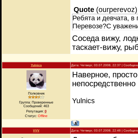
Quote
(
ourperevoz
)
Ребята и девчата, в
Перевозе?С уважен
Соседа вижу, лодк
таскает-вижу, ры
Yulnics
Дата: Четверг, 03.07.2008, 22:37 | Сообще
Наверное, просто
непосредственно
Полковник
Yulnics
Группа: Проверенные
Сообщений:
463
Репутация:
0
Статус:
Offline
VVV
Дата: Четверг, 03.07.2008, 22:46 | Сообще