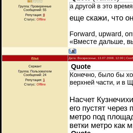
а другой в это врем
Группа: Проверенные
Сообщений:
55
Репутация:
0
еще скажи, что о
Статус:
Offline
Forward, upward, on
«Вместе дальше, в
Илья
Дата: Воскресенье, 13.07.2008, 12:00 | Со
Quote
Сержант
Группа: Пользователи
Конечно, было бы хо
Сообщений:
24
Репутация:
1
верхней части, и в Щ
Статус:
Offline
Насчет Кузнечихи
его пустят через
метро под площад
ветки метро как 