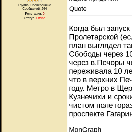
Группа: Проверенные
Quote
Сообщений:
264
Репутация:
0
Статус:
Offline
Когда был запуск
Пролетарской (ес
план выглядел та
Сбободы через 10
через в.Печоры че
переживала 10 ле
что в верхних Пе
году. Метро в Ще
Кузнечихи и срок
чистом поле гора
проспекте Гагари
MonGraph