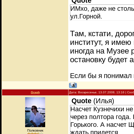
Quote
ИМхо, даже не столь
ул.Горной.
Там, кстати, доро
институт, я имею
иногда на Музее 
остановку будет а
Если бы я понимал 
Graph
Дата: Воскресенье, 13.07.2008, 13:16 | Со
Quote
(
Илья
)
Насчет Кузнечихи не
через полтора года
Горького. А насчет 
Полковник
ждать придется.