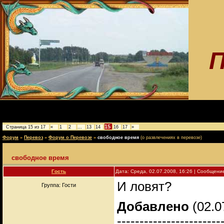
П
15
Страница
15
из
17
«
1
2
…
13
14
16
17
»
Форум
»
Перевоз
»
Форум о Перевозе
»
свободное время
(о развлечениях в перевозе)
свободное время
Гость
Дата: Среда, 02.07.2008, 16:26 | Сообщени
И ловят?
Группа: Гости
Добавлено
(02.0
-----------------------