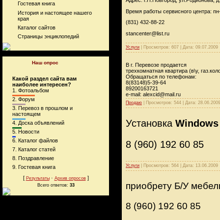
Гостевая книга
Время работы сервисного центра: пн-п
История и настоящее нашего
края
(831) 432-88-22
Каталог сайтов
stancenter@list.ru
Страницы энциклопедий
Услуги
|
Просмотров:
607
|
Дата:
09.07.2009
Наш опрос
В г. Перевозе продается
трехкомнатная квартира (в\у, газ.кол
Обращаться по телефонам:
Какой раздел сайта вам
8(83148)5-39-64
наиболее интересен?
89200163721
1.
Фотоальбом
e-mail: alexcid@mail.ru
2.
Форум
Продаю
|
Просмотров:
544
|
Дата:
28.06.200
3.
Перевоз в прошлом и
настоящем
Установка
Windows
4.
Доска объявлений
5.
Новости
6.
Каталог файлов
8 (960) 192 60 85
7.
Каталог статей
8.
Поздравление
Услуги
|
Просмотров:
564
|
Дата:
13.06.2009
9.
Гостевая книга
[
·
]
Результаты
Архив опросов
приобрету Б/У мебель
Всего ответов:
33
8 (960) 192 60 85