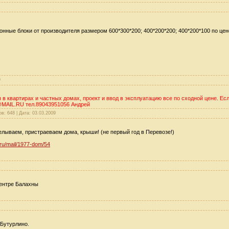
нные блоки от производителя размером 600*300*200; 400*200*200; 400*200*100 по цен
9
 квартирах и частных домах, проект и ввод в эксплуатацию все по сходной цене. Ес
@MAIL.RU тел.89043951056 Андрей
ов:
648
|
Дата:
03.03.2009
елываем, пристраеваем дома, крыши! (не первый год в Перевозе!)
l.ru/mail/1977-dom/54
ентре Балахны
 Бутурлино.