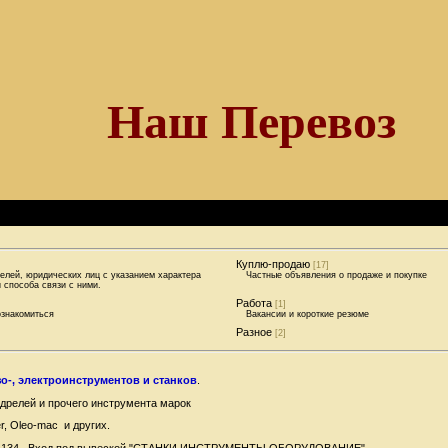
Наш Перевоз
Куплю-продаю
[17]
лей, юридических лиц с указанием характера
Частные объявления о продаже и покупке
 способа связи с ними.
Работа
[1]
знакомиться
Вакансии и короткие резюме
Разное
[2]
о-, электроинструментов и станков
.
 дрелей и прочего инструмента марок
er, Oleo-mac и других.
а, д.134. Вход под вывеской "СТАНКИ ИНСТРУМЕНТЫ ОБОРУДОВАНИЕ"