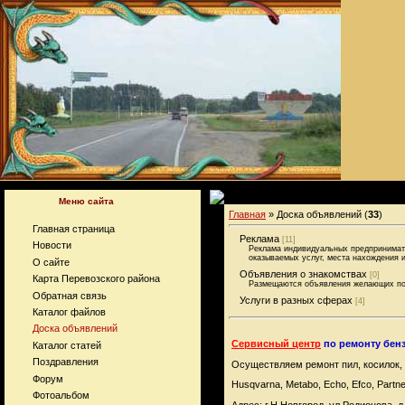
Меню сайта
Главная
» Доска объявлений (
33
)
Главная страница
Реклама
[11]
Новости
Реклама индивидуальных предпринимате
оказываемых услуг, места нахождения и
О сайте
Объявления о знакомствах
[0]
Карта Перевозского района
Размещаются объявления желающих по
Обратная связь
Услуги в разных сферах
[4]
Каталог файлов
Доска объявлений
Сервисный центр
по ремонту бенз
Каталог статей
Поздравления
Осуществляем ремонт пил, косилок,
Форум
Husqvarna, Metabo, Echo, Efco, Partn
Фотоальбом
Адрес: г.Н.Новгород, ул.Родионов