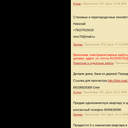
Куплю
|
Просмотров:
624
|
Дата:
13.06.2009
Стеновые и перегородочные пенобето
Николай
+79107915016
mnv70@mail.ru
Продаю
|
Просмотров:
676
|
Дата:
27.03.200
Выполним электромонтажные работы в
ценами, адрес эл. почты RUSX437E
Ремонтные и отделочные работы
|
Просмотр
Делаем дома, бани из дерева! Перед
Ссылка для просмотра
http://foto.mai
89108929309 Олег
Услуги
|
Просмотров:
652
|
Дата:
03.12.2008
Продаю однокомнатную квартиру в ц
контактный телефон 9040639390
Продаю
|
Просмотров:
634
|
Дата:
26.11.2008
Продается 2-х комнатная квартира в