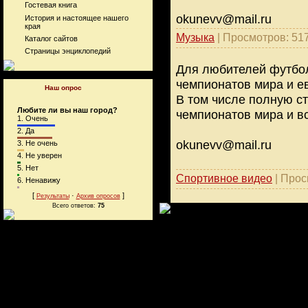
Гостевая книга
okunevv@mail.ru
История и настоящее нашего
края
Музыка
|
Просмотров:
51
Каталог сайтов
Страницы энциклопедий
Для любителей футбо
чемпионатов мира и е
Наш опрос
В том числе полную с
Любите ли вы наш город?
чемпионатов мира и в
1.
Очень
2.
Да
okunevv@mail.ru
3.
Не очень
4.
Не уверен
5.
Нет
Спортивное видео
|
Прос
6.
Ненавижу
[
·
]
Результаты
Архив опросов
Всего ответов:
75