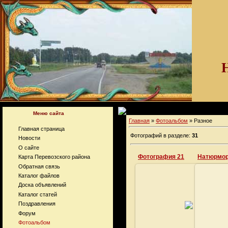
Меню сайта
Главная
»
Фотоальбом
» Разное
Главная страница
Фотографий в разделе:
31
Новости
О сайте
Фотография 21
Натюрмо
Карта Перевозского района
Обратная связь
Каталог файлов
Доска объявлений
Каталог статей
03.12.2008
Поздравления
maryn17
Форум
Фотоальбом