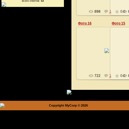
Всего ответов:
53
898
1
0.0
Фото 16
Фото 15
08.05.2008
ourperevoz
722
1
0.0
Copyright MyCorp © 2026