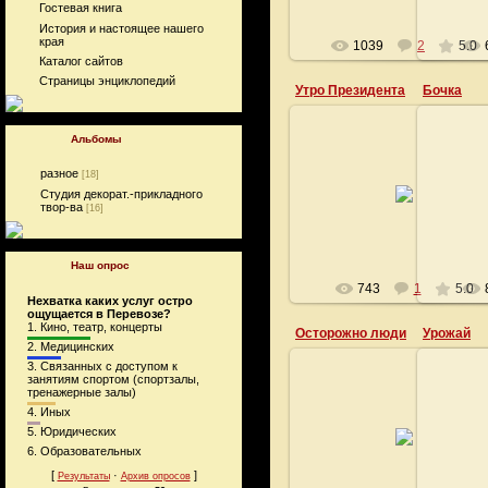
Гостевая книга
История и настоящее нашего
края
1039
2
5.0
Каталог сайтов
Страницы энциклопедий
Утро Президента
Бочка
Альбомы
разное
[18]
04.06.2008
Студия декорат.-прикладного
твор-ва
[16]
const
Наш опрос
743
1
5.0
Нехватка каких услуг остро
ощущается в Перевозе?
1.
Кино, театр, концерты
Осторожно люди
Урожай
2.
Медицинских
3.
Связанных с доступом к
занятиям спортом (спортзалы,
тренажерные залы)
4.
Иных
01.06.2008
5.
Юридических
Для тех кто любит юмор
6.
Образовательных
Graph
[
·
]
Результаты
Архив опросов