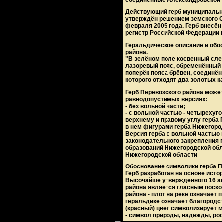
Действующий герб муниципальн
утверждён решением земского С
февраля 2005 года. Герб внесё
регистр Российской Федерации 
Геральдическое описание и обо
района.
"В зелёном поле косвенный сле
лазоревый пояс, обременённый
поперёк пояса брёвен, соединё
которого отходят два золотых к
Герб Перевозского района може
равнодопустимых версиях:
- без вольной части;
- с вольной частью - четыреху
верхнему и правому углу герба
в нем фигурами герба Нижегоро
Версия герба с вольной частью
законодательного закрепления
образований Нижегородской обл
Нижегородской области
Обоснование символики герба П
Герб разработан на основе исто
Высочайше утверждённого 16 авг
района является гласным поско
района - плот на реке означает 
геральдике означает благородс
(красный) цвет символизирует м
- символ природы, надежды, рос