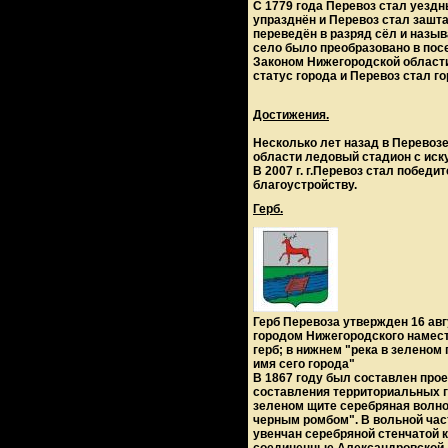
С 1779 года Перевоз стал уездн
упразднён и Перевоз стал зашт
переведён в разряд сёл и назыв
село было преобразовано в посе
Законом Нижегородской области 
статус города и Перевоз стал г
Достижения.
Несколько лет назад в Перевоз
области ледовый стадион с ис
В 2007 г. г.Перевоз стал победи
благоустройству.
Герб.
Герб Перевоза утвержден 16 авг
городом Нижегородского намест
герб; в нижнем "река в зеленом
имя сего города"
В 1867 году был составлен про
составления территориальных ге
зеленом щите серебряная волно
черным ромбом". В вольной част
увенчан серебряной стенчатой к
соединенные Александровской 