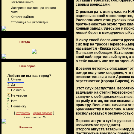
оставив Переславский, Юрьевск
Гостевая книга
своими воеводами.
История и настоящее нашего
края
Огромная рать двинулась из Н.Н
надеясь на своё многолюдство,
Каталог сайтов
Расположился стан русских вои
Страницы энциклопедий
протяжённостью около трёх кил
Конный завод). Здесь же и прои
левый берег в междуречье р.Кур
В силу своей беспечности русск
Погода
сих пор на трассе Перевоз-Б.М
называется «Княжа гора / Княжья
Пьянским побоищем. Есть предп
свой наблюдательный пункт, а з
о себе память или же он здесь б
Наш опрос
Древняя летопись описывает эт
вожди получили сведение, что т
Любите ли вы наш город?
незначительны, а сам Арапша на
1.
Очень
окрестностях (города Бирска), 
2.
Да
Этот слух распустила, вероятно
3.
Не очень
вздумали на степи Перевозной п
4.
Не уверен
скинули с себя доспехи ратные,
на рыбу и птиц, потехи похмел
5.
Нет
примеру. Весь стан, начиная от
6.
Ненавижу
бражничеству и веселию. А межд
[
·
]
воспользоваться беспечностью 
Результаты
Архив опросов
Всего ответов:
75
Первого августа кутёж русских 
называемого праздника).
Реклама
Второго августа татары и мордв
Застигнутые врасплох предводит