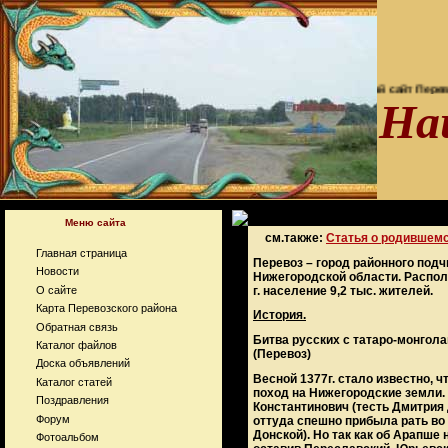
Неофициальный сайт Перевоза
На
Меню сайта
см.также:
Статья о родившем
Главная страница
Перевоз – город районного подч
Новости
Нижегородской области. Распол
г. население 9,2 тыс. жителей.
О сайте
Карта Перевозского района
История.
Обратная связь
Битва русских с татаро-монголам
Каталог файлов
(Перевоз)
Доска объявлений
Весной 1377г. стало известно, 
Каталог статей
поход на Нижегородские земли.
Поздравления
Константинович (тесть Дмитрия 
Форум
оттуда спешно прибыла рать во
Донской). Но так как об Арапше
Фотоальбом