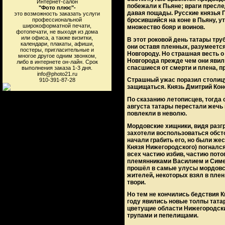
Интернет-салон
побежали к Пьяне; враги пресле
"Фото плюс"-
давая пощады. Русские князья 
это возможность заказать услуги
бросившийся на коне в Пьяну, ут
профессиональной
широкоформатной печати,
множество бояр и воинов.
фотопечати, не выходя из дома
или офиса, а также визитки,
В этот роковой день татары тру
календари, плакаты, афиши,
они оставя пленных, разумеетс
постеры, пригласительные и
Новгороду. Но страшная весть 
многое другое одним звонком,
Новгорода прежде чем они явилис
либо в интернете он-лайн. Срок
спасшиеся от смерти и плена, п
выполнения заказа 1-3 дня.
info@photo21.ru
Страшный ужас поразил столицу
910-391-87-28
защищаться. Князь Дмитрий Кон
По сказанию летописцев, тогда 
августа татары перестали жечь 
повлекли в неволю.
Мордовские хищники, видя разг
захотели воспользоваться обст
начали грабить его, но были же
Князя Нижегородского) погнался
всех частию избив, частию потоп
племянниками Василием и Симе
прошёл в самые улусы мордовск
жителей, некоторых взял в плен
твори.
Но тем не кончились бедствия 
году явились новые толпы татар
цветущие области Нижегородски
трупами и пепелищами.