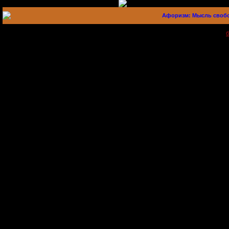
Афоризм: Мысль свободн
Создать
б
-->