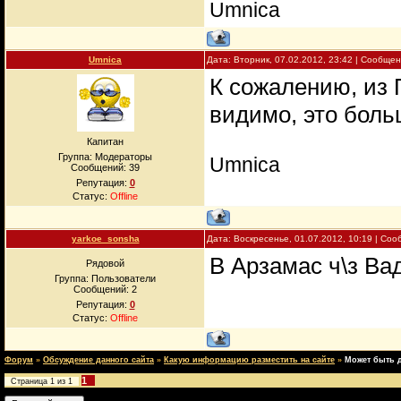
Umnica
Umnica
Дата: Вторник, 07.02.2012, 23:42 | Сообще
К сожалению, из 
видимо, это бол
Капитан
Группа: Модераторы
Umnica
Сообщений:
39
Репутация:
0
Статус:
Offline
yarkoe_sonsha
Дата: Воскресенье, 01.07.2012, 10:19 | Со
В Арзамас ч\з Вад
Рядовой
Группа: Пользователи
Сообщений:
2
Репутация:
0
Статус:
Offline
Форум
»
Обсуждение данного сайта
»
Какую информацию разместить на сайте
»
Может быть д
1
Страница
1
из
1