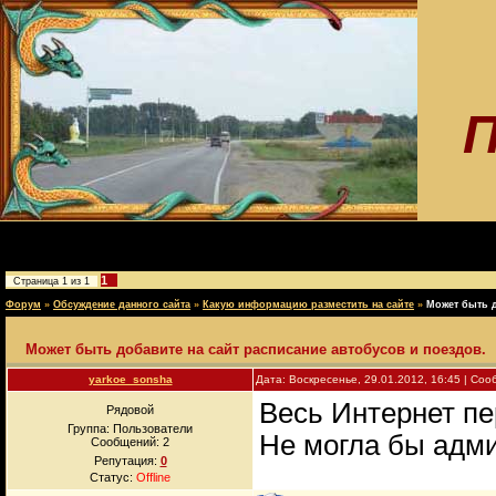
П
1
Страница
1
из
1
Форум
»
Обсуждение данного сайта
»
Какую информацию разместить на сайте
»
Может быть д
Может быть добавите на сайт расписание автобусов и поездов.
yarkoe_sonsha
Дата: Воскресенье, 29.01.2012, 16:45 | Со
Весь Интернет пе
Рядовой
Группа: Пользователи
Не могла бы адми
Сообщений:
2
Репутация:
0
Статус:
Offline