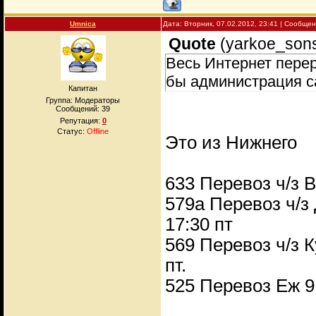
Umnica
Дата: Вторник, 07.02.2012, 23:41 | Сообще
Quote
(
yarkoe_son
Весь Интернет перер
бы администрация с
Капитан
Группа: Модераторы
Сообщений:
39
Репутация:
0
Статус:
Offline
Это из Нижнего
633 Перевоз ч/з Ва
579а Перевоз ч/з Д
17:30 пт
569 Перевоз ч/з К
пт.
525 Перевоз Еж 9