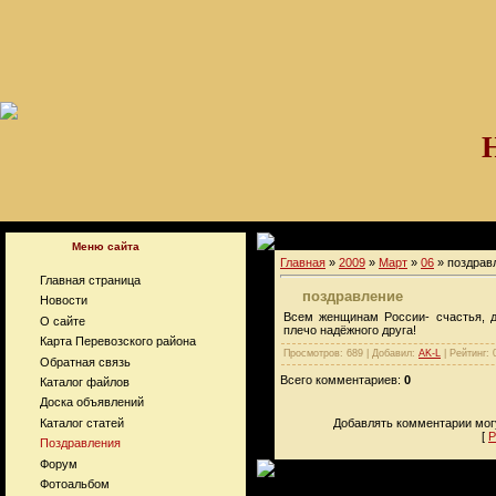
Меню сайта
Главная
»
2009
»
Март
»
06
» поздрав
Главная страница
поздравление
Новости
Всем женщинам России- счастья, д
О сайте
плечо надёжного друга!
Карта Перевозского района
Просмотров: 689 | Добавил:
AK-L
| Рейтинг: 
Обратная связь
Всего комментариев:
0
Каталог файлов
Доска объявлений
Добавлять комментарии могу
Каталог статей
[
Р
Поздравления
Форум
Фотоальбом