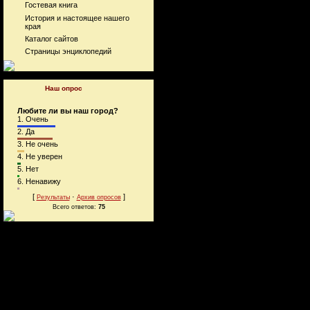
Гостевая книга
История и настоящее нашего
края
Каталог сайтов
Страницы энциклопедий
Наш опрос
Любите ли вы наш город?
1.
Очень
2.
Да
3.
Не очень
4.
Не уверен
5.
Нет
6.
Ненавижу
[
·
]
Результаты
Архив опросов
Всего ответов:
75