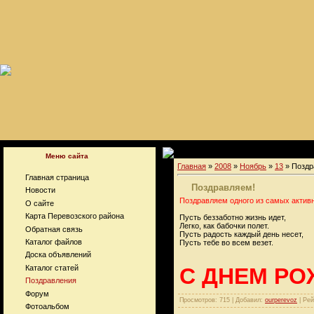
Меню сайта
Главная
»
2008
»
Ноябрь
»
13
» Поздр
Главная страница
Поздравляем!
Новости
Поздравляем одного из самых активн
О сайте
Карта Перевозского района
Пусть беззаботно жизнь идет,
Легко, как бабочки полет.
Обратная связь
Пусть радость каждый день несет,
Каталог файлов
Пусть тебе во всем везет.
Доска объявлений
С ДНЕМ РО
Каталог статей
Поздравления
Форум
Просмотров: 715 | Добавил:
ourperevoz
| Рей
Фотоальбом