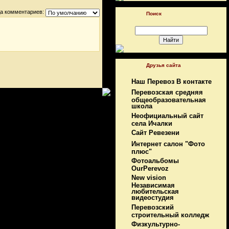
а комментариев:
Поиск
Друзья сайта
Наш Перевоз В контакте
Перевозская средняя
общеобразовательная
школа
Неофициальный сайт
села Ичалки
Сайт Ревезени
Интернет салон "Фото
плюс"
Фотоальбомы
OurPerevoz
New vision
Независимая
любительская
видеостудия
Перевозский
строительный колледж
Физкультурно-