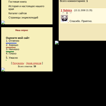
Всего комментариев:
1
Гостевая книга
История и настоящее нашего
края
1
Yulnics
(13.11.2008 21:35)
0
Каталог сайтов
Страницы энциклопедий
Спасибо. Приятно.
Наш опрос
Оцените мой сайт
1.
Отлично
2.
Хорошо
3.
Неплохо
4.
Плохо
5.
Ужасно
[
·
]
Результаты
Архив опросов
Всего ответов:
59