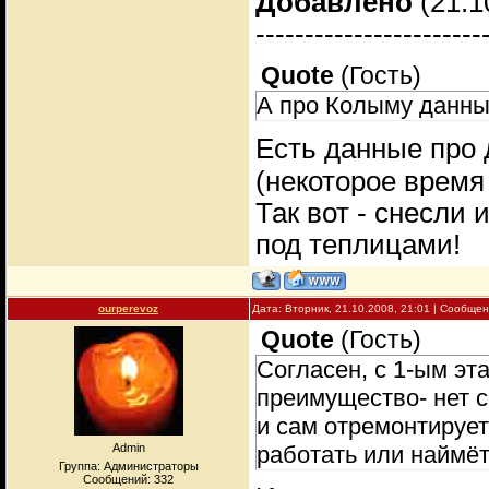
Добавлено
(21.1
-----------------------
Quote
(
Гость
)
А про Колыму данны
Есть данные про
(некоторое время
Так вот - снесли 
под теплицами!
ourperevoz
Дата: Вторник, 21.10.2008, 21:01 | Сообще
Quote
(
Гость
)
Согласен, с 1-ым эт
преимущество- нет 
и сам отремонтирует
Admin
работать или наймёт
Группа: Администраторы
Сообщений:
332