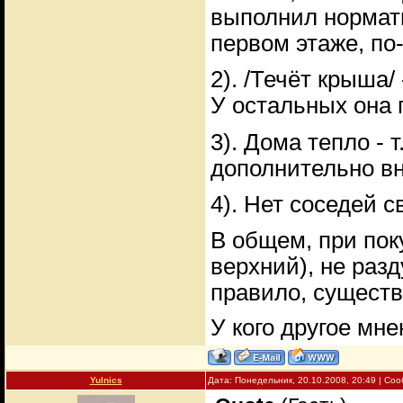
выполнил нормати
первом этаже, по-
2). /Течёт крыша/ 
У остальных она 
3). Дома тепло - т
дополнительно вн
4). Нет соседей с
В общем, при пок
верхний), не разд
правило, существ
У кого другое мн
Yulnics
Дата: Понедельник, 20.10.2008, 20:49 | С