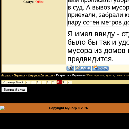
Статус:
Offline
в суд. А вывоз мусо
приехали, забрали к
пару сотен метров д
Я имел ввиду - о
было бы так и уд
мусора из домов 
предвидится.
Форум
»
Перевоз
»
Форум о Перевозе
»
Квартира в Перевозе
(Жить, продать, купить, снять, сда
8
Страница
8
из
9
«
1
2
…
6
7
9
»
Copyright MyCorp © 2026