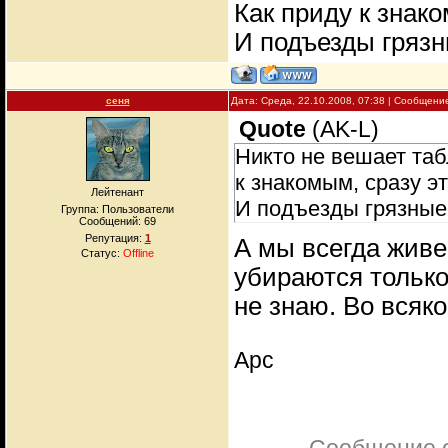
Как приду к знако
И подъезды грязны
сеня
Дата: Среда, 22.10.2008, 07:38 | Сообщени
Quote
(
AK-L
)
Никто не вешает таб
к знакомым, сразу эт
Лейтенант
И подъезды грязные.
Группа: Пользователи
Сообщений:
69
Репутация:
1
А мы всегда живе
Статус:
Offline
убираются только 
не знаю. Во всяко
Арс