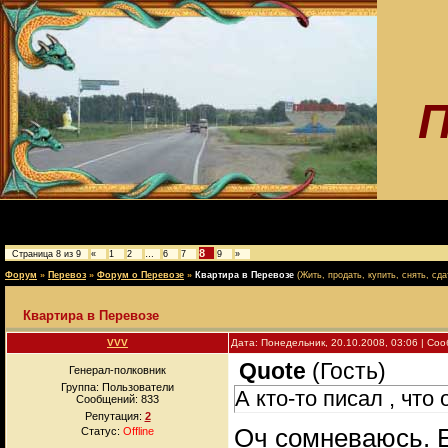
П
8
Страница
8
из
9
«
1
2
…
6
7
9
»
Форум
»
Перевоз
»
Форум о Перевозе
»
Квартира в Перевозе
(Жить, продать, купить, снять, сда
Квартира в Перевозе
VVV
Дата: Понедельник, 20.10.2008, 03:06 | С
Quote
(
Гость
)
Генерал-полковник
Группа: Пользователи
А кто-то писал , что
Сообщений:
833
Репутация:
2
Оч сомневаюсь. Е
Статус:
Offline