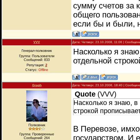
сумму счетов за
общего пользован
если бы и были, 
VVV
Дата: Четверг, 23.10.2008, 11:06 | Сообще
Насколько я знаю,
Генерал-полковник
Группа: Пользователи
отдельной строко
Сообщений:
833
Репутация:
2
Статус:
Offline
Graph
Дата: Четверг, 23.10.2008, 18:40 | Сообще
Quote
(
VVV
)
Насколько я знаю, в 
строкой прописывает
Полковник
В Перевозе, имхо
Группа: Проверенные
государством. И 
Сообщений:
264