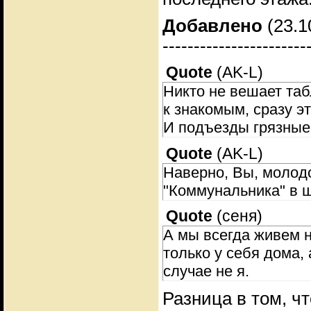
Добавлено
(23.1
-----------------------
Quote
(
AK-L
)
Никто не вешает таб
к знакомым, сразу эт
И подъезды грязные.
Quote
(
AK-L
)
Наверно, Вы, молодо
"Коммунальника" в 
Quote
(
сеня
)
А мы всегда живем н
только у себя дома, 
случае не я.
Разница в том, ч