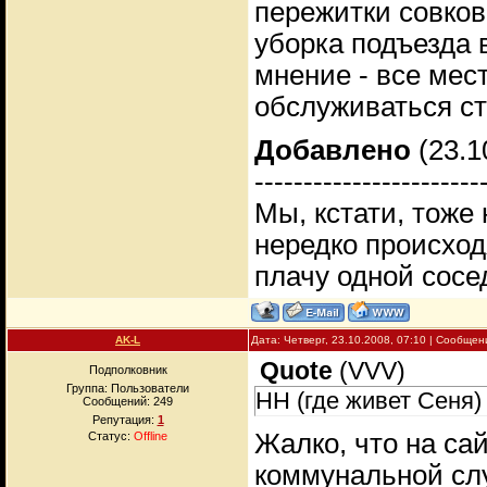
пережитки совков
уборка подъезда 
мнение - все мес
обслуживаться с
Добавлено
(23.1
-----------------------
Мы, кстати, тоже 
нередко происход
плачу одной сосед
AK-L
Дата: Четверг, 23.10.2008, 07:10 | Сообще
Quote
(
VVV
)
Подполковник
Группа: Пользователи
НН (где живет Сеня)
Сообщений:
249
Репутация:
1
Жалко, что на са
Статус:
Offline
коммунальной слу