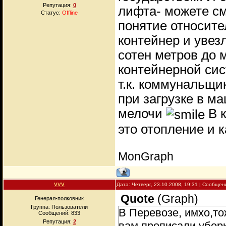
Репутация:
0
лифта- можете см
Статус:
Offline
понятие относите
контейнер и увез
сотен метров до 
контейнерной сис
т.к. коммунальщи
при загрузке в м
мелочи
В к
это отопление и 
MonGraph
VVV
Дата: Четверг, 23.10.2008, 19:31 | Сообще
Quote
(
Graph
)
Генерал-полковник
Группа: Пользователи
В Перевозе, имхо,то
Сообщений:
833
Репутация:
2
вам прописали уборк