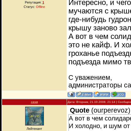
Интересно, и чег
Репутация:
1
Статус:
Offline
мучаются с крыше
где-нибудь гудро
крышу заново зал
А вот в чем солид
это не кайф. И хо
гроханье подъезд
подъезда мимо тв
С уважением,
администраторы с
сеня
Дата: Вторник, 21.10.2008, 21:14 | Сообще
Quote
(
ourperevoz
)
А вот в чем солидаре
И холодно, и шум от
Лейтенант