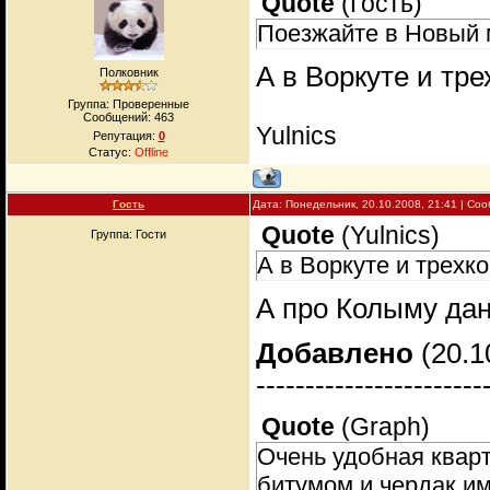
Quote
(
Гость
)
Поезжайте в Новый м
А в Воркуте и тр
Полковник
Группа: Проверенные
Сообщений:
463
Yulnics
Репутация:
0
Статус:
Offline
Гость
Дата: Понедельник, 20.10.2008, 21:41 | С
Quote
(
Yulnics
)
Группа: Гости
А в Воркуте и трехк
А про Колыму да
Добавлено
(20.1
-----------------------
Quote
(
Graph
)
Очень удобная кварт
битумом и чердак им