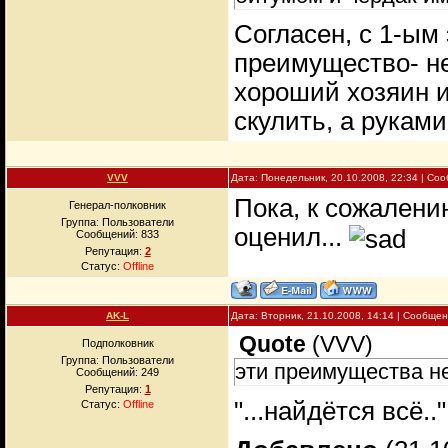
Согласен, с 1-ым
преимущество- не
хороший хозяин и
скулить, а руками
VVV
Дата: Понедельник, 20.10.2008, 22:34 | С
Пока, к сожалени
Генерал-полковник
Группа: Пользователи
оценил...
Сообщений:
833
Репутация:
2
Статус:
Offline
AK-L
Дата: Вторник, 21.10.2008, 14:14 | Сообще
Quote
(
VVV
)
Подполковник
Группа: Пользователи
эти преимущества не
Сообщений:
249
Репутация:
1
"...найдётся всё.
Статус:
Offline