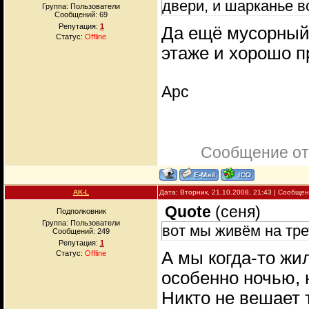
двери, и шарканье в
Группа: Пользователи
Сообщений:
69
Репутация:
1
Да ещё мусорный 
Статус:
Offline
этаже и хорошо п
Арс
Сообщение от
AK-L
Дата: Вторник, 21.10.2008, 21:43 | Сообще
Quote
(
сеня
)
Подполковник
Группа: Пользователи
вот мы живём на тре
Сообщений:
249
Репутация:
1
А мы когда-то жи
Статус:
Offline
особенно ночью, 
Никто не вешает 