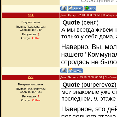
Сообщение 
AK-L
Дата: Среда, 22.10.2008, 22:53 | Сообщени
Quote
(
сеня
)
Подполковник
Группа: Пользователи
А мы всегда живем н
Сообщений:
249
Репутация:
1
только у себя дома, 
Статус:
Offline
Наверно, Вы, мол
нашего "Коммуна
отродясь не было
VVV
Дата: Четверг, 23.10.2008, 00:51 | Сообще
Quote
(
ourperevoz
)
Генерал-полковник
Группа: Пользователи
мои знакомые уже ст
Сообщений:
833
Репутация:
2
последнем, 9, этаже
Статус:
Offline
Наверное, это де
последнего этажа