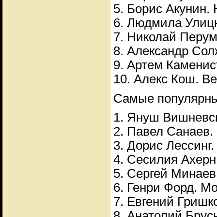
5. Борис Акунин.
6. Людмила Улицк
7. Николай Перум
8. Александр Сол
9. Артем Каменис
10. Алекс Кош. Ве
Самые популярные
1. Януш Вишневск
2. Павел Санаев.
3. Дорис Лессинг
4. Сесилия Ахерн
5. Сергей Минаев
6. Генри Форд. М
7. Евгений Гришк
8. Анатолий Брус