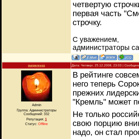
четвертую строчк
первая часть "См
строчку.
С уважением,
администраторы с
ourperevoz
Дата: Четверг, 25.12.2008, 23:03 | Сообще
В рейтинге совсе
него теперь Соро
прежних лидерски
"Кремль" может п
Admin
Группа: Администраторы
Не только россий
Сообщений:
332
Репутация:
1
свою порцию вним
Статус:
Offline
надо, он стал про