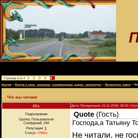
П
4
Страница
4
из
4
«
1
2
3
Форум
»
Форум о кино, сериалах, телепередачах, радио, литературе
»
Литература, книги
»
Чт
Что мы читаем
AK-L
Дата: Понедельник, 24.11.2008, 20:40 | Со
Quote
(
Гость
)
Подполковник
Группа: Пользователи
Господа,а Татьяну Т
Сообщений:
249
Репутация:
1
Не читали, не гос
Статус:
Offline