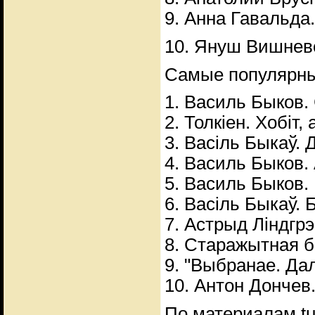
9. Анна Гавальда
10. Януш Вишнев
Самые популярные
1. Василь Быков.
2. Толкiен. Хобiт,
3. Васiль Быкаў. 
4. Василь Быков.
5. Василь Быков.
6. Васiль Быкаў. 
7. Астрыд Лiндгрэ
8. Старажытная б
9. "Выбранае. Да
10. Антон Дончев
По материалам tut