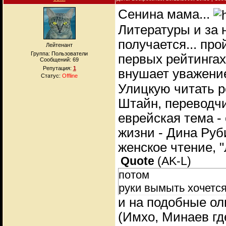
Сенина мама...
Литературы и за 
получается... пр
Лейтенант
Группа: Пользователи
первых рейтингах 
Сообщений:
69
Репутация:
1
внушает уважени
Статус:
Offline
Улицкую читать р
Штайн, переводчи
еврейская тема -
жизни - Дина Руби
женское чтение, 
Quote
(
AK-L
)
потом
руки вымыть хочетс
и на подобные ол
(Имхо, Минаев гд