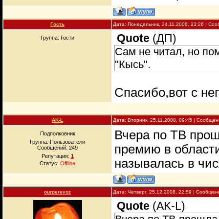
Гость
Дата: Понедельник, 24.11.2008, 23:26 | Со
Quote
(
ДП
)
Группа: Гости
Сам не читал, но п
"Кысь".
Спасибо,вот с нег
AK-L
Дата: Вторник, 25.11.2008, 09:45 | Сообще
Вчера по ТВ про
Подполковник
Группа: Пользователи
премию в области
Сообщений:
249
Репутация:
1
называлась в чис
Статус:
Offline
ourperevoz
Дата: Четверг, 25.12.2008, 22:59 | Сообще
Quote
(
AK-L
)