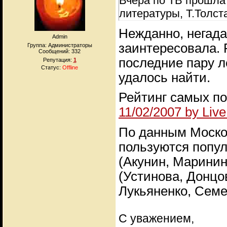
Вчера по ТВ прошла
литературы, Т.Толст
Нежданно, негад
Admin
заинтересовала. 
Группа: Администраторы
Сообщений:
332
последние пару ле
Репутация:
1
Статус:
Offline
удалось найти.
Рейтинг самых п
11/02/2007 by Liv
По данным Моско
пользуются попу
(Акунин, Маринин
(Устинова, Донцо
Лукьяненко, Семе
С уважением,