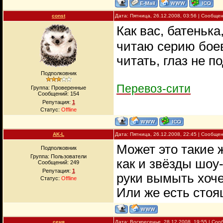
const
Дата: Пятница, 26.12.2008, 03:56 | Сообще
Как вас, батенька
читаю серию боев
читать, глаз не 
Подполковник
Перевоз-сити
Группа: Проверенные
Сообщений:
154
Репутация:
1
Статус:
Offline
AK-L
Дата: Пятница, 26.12.2008, 22:45 | Сообще
Может это такие 
Подполковник
Группа: Пользователи
как и звёзды шоу
Сообщений:
249
Репутация:
1
руки вымыть хоче
Статус:
Offline
Или же есть стоя
сеня
Дата: Воскресенье, 28.12.2008, 19:55 | Со