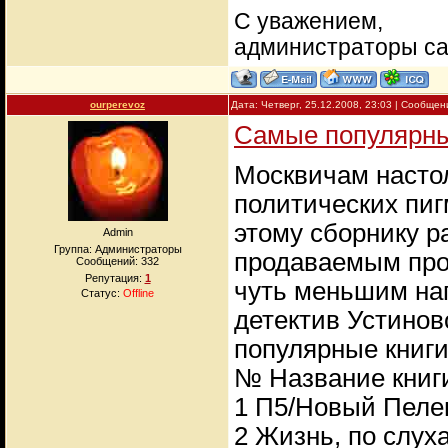
С уважением,
администраторы с
ourperevoz
Дата: Четверг, 25.12.2008, 23:03 | Сообще
Самые популярны
Москвичам насто
политических пиг
этому сборнику р
Admin
Группа: Администраторы
продаваемым про
Сообщений:
332
Репутация:
1
чуть меньшим на
Статус:
Offline
детектив Устинов
популярные книг
№ Название книги
1 П5/Новый Пеле
2 Жизнь, по слух