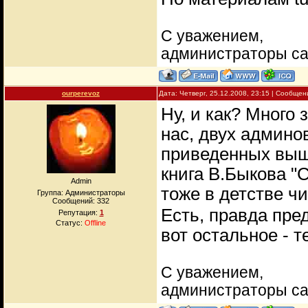
С уважением,
администраторы с
ourperevoz
Дата: Четверг, 25.12.2008, 23:15 | Сообще
Ну, и как? Много
нас, двух админо
приведенных выше 
книга В.Быкова "
Admin
тоже в детстве чи
Группа: Администраторы
Сообщений:
332
Есть, правда пре
Репутация:
1
Статус:
Offline
вот остальное - 
С уважением,
администраторы с