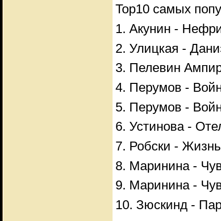
Top10 самых поп
1. Акунин - Нефр
2. Улицкая - Дан
3. Пелевин Ампи
4. Перумов - Войн
5. Перумов - Войн
6. Устинова - От
7. Робски - Жизн
8. Маринина - Чу
9. Маринина - Чу
10. Зюскинд - П