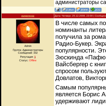
администраторы с
ourperevoz
Дата: Четверг, 25.12.2008, 23:00 | Сообще
В числе самых по
номинанты литера
получила за ром
Радио-Букер. Экр
Admin
популярности. Эт
Группа: Администраторы
Сообщений:
332
Зюскинда «Пафюме
Репутация:
1
Статус:
Offline
Вайсбергер с кни
спросом пользуют
Довлатов, Виктор
Самым популярны
является Борис А
удерживают лиди