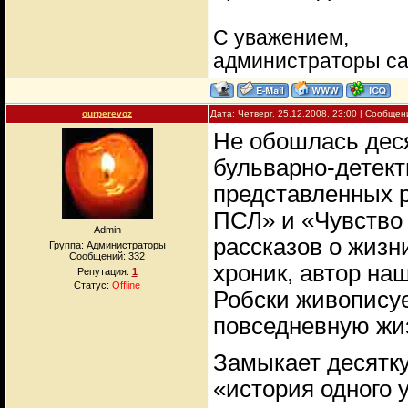
С уважением,
администраторы с
ourperevoz
Дата: Четверг, 25.12.2008, 23:00 | Сообще
Не обошлась деся
бульварно-детект
представленных 
ПСЛ» и «Чувство 
Admin
рассказов о жизн
Группа: Администраторы
Сообщений:
332
хроник, автор на
Репутация:
1
Статус:
Offline
Робски живопису
повседневную жи
Замыкает десятку
«история одного