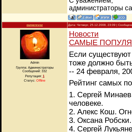
С уважением,
администраторы с
ourperevoz
Дата: Четверг, 25.12.2008, 23:09 | Сообще
Новости
САМЫЕ ПОПУЛЯ
Если существуют 
тоже должно быт
Admin
Группа: Администраторы
-- 24 февраля, 200
Сообщений:
332
Репутация:
1
Статус:
Offline
Рейтинг самых по
1. Сергей Минаев
человеке.
2. Алекс Кош. Ог
3. Оксана Робски.
4. Сергей Лукьян