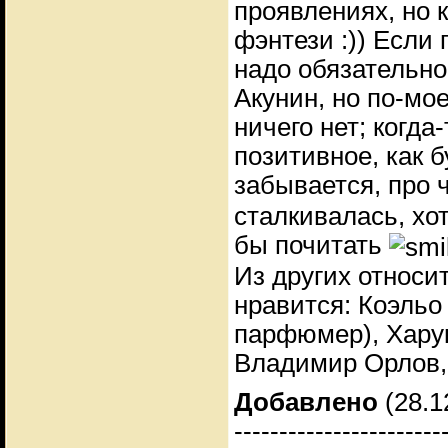
проявлениях, но 
фэнтези :)) Если 
надо обязательно!
Акунин, но по-мо
ничего нет; когд
позитивное, как 
забывается, про ч
сталкивалась, х
бы почитать
Из других относи
нравится: Коэльо 
парфюмер), Хару
Владимир Орлов,
Добавлено
(28.1
-----------------------