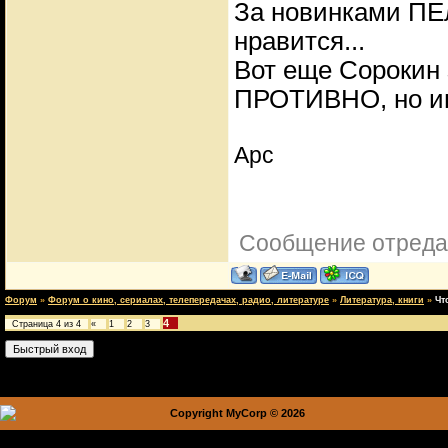
За новинками ПЕл
нравится...
Вот еще Сорокин
ПРОТИВНО, но и
Арс
Сообщение отреда
Форум
»
Форум о кино, сериалах, телепередачах, радио, литературе
»
Литература, книги
»
Чт
4
Страница
4
из
4
«
1
2
3
Copyright MyCorp © 2026